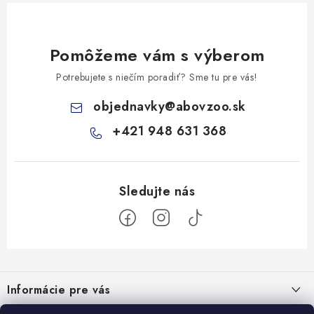
Pomôžeme vám s výberom
Potrebujete s niečím poradiť? Sme tu pre vás!
objednavky
@
abovzoo.sk
+421 948 631 368
Z
á
Informácie pre vás
p