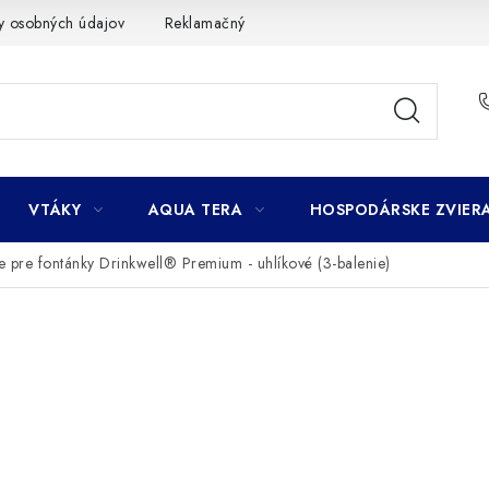
y osobných údajov
Reklamačný poriadok
Ako nakupovať
VTÁKY
AQUA TERA
HOSPODÁRSKE ZVIER
e pre fontánky Drinkwell® Premium - uhlíkové (3-balenie)