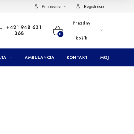
Doprava
Subory Cookies
Vernostný program AbovZoo
Prihlásenie
Registrácia
Prázdny
+421 948 631
368
NÁKUPNÝ
košík
KOŠÍK
ATÁ
AMBULANCIA
KONTAKT
MOJA OBJEDNÁ