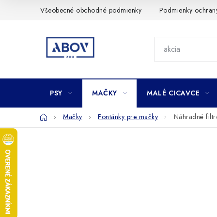
Prejsť
Všeobecné obchodné podmienky
Podmienky ochran
na
obsah
PSY
MAČKY
MALÉ CICAVCE
Domov
Mačky
Fontánky pre mačky
Náhradné filtr