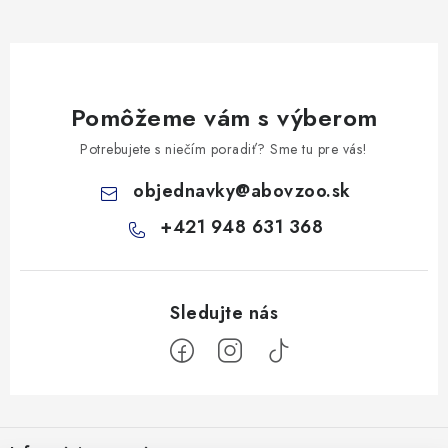
Pomôžeme vám s výberom
Potrebujete s niečím poradiť? Sme tu pre vás!
objednavky
@
abovzoo.sk
+421 948 631 368
Z
á