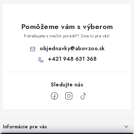
Pomôžeme vám s výberom
Potrebujete s niečím poradiť? Sme tu pre vás!
objednavky
@
abovzoo.sk
+421 948 631 368
Z
á
Informácie pre vás
p