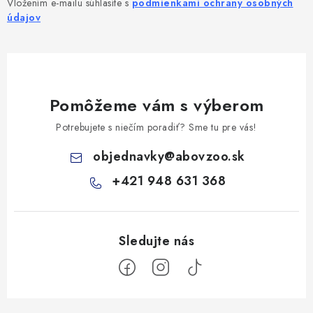
Vložením e-mailu súhlasíte s
podmienkami ochrany osobných
údajov
Pomôžeme vám s výberom
Potrebujete s niečím poradiť? Sme tu pre vás!
objednavky
@
abovzoo.sk
+421 948 631 368
Z