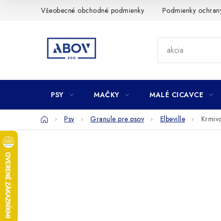
Prejsť
Všeobecné obchodné podmienky
Podmienky ochran
na
obsah
PSY
MAČKY
MALÉ CICAVCE
Domov
Psy
Granule pre psov
Elbeville
Krmivo