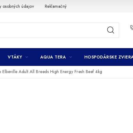
y osobných údajov
Reklamačný poriadok
Ako nakupovať
VTÁKY
AQUA TERA
HOSPODÁRSKE ZVIER
 Elbeville Adult All Breeds High Energy Fresh Beef 4kg