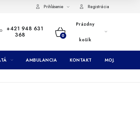
Doprava
Subory Cookies
Vernostný program AbovZoo
Prihlásenie
Registrácia
Prázdny
+421 948 631
368
NÁKUPNÝ
košík
KOŠÍK
ATÁ
AMBULANCIA
KONTAKT
MOJA OBJEDNÁ