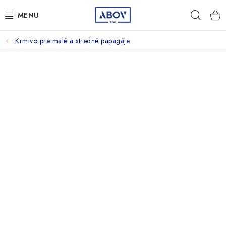
Prejsť
Hľad
na
obsah
Krmivo pre malé a stredné papagáje
PSY
MAČKY
MALÉ CICAVCE
VTÁKY
AQUA TERA
HOSPODÁRSKE ZVIERATÁ
AMBULANCIA