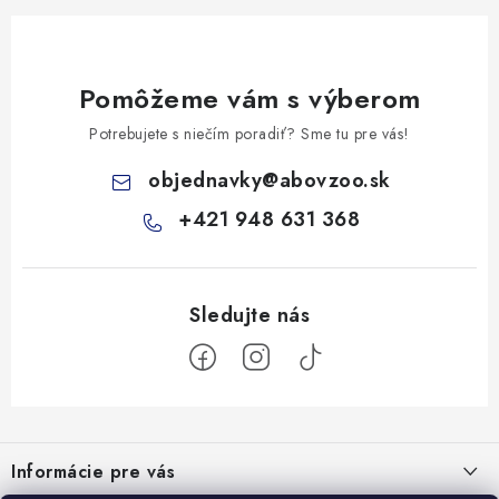
Pomôžeme vám s výberom
Potrebujete s niečím poradiť? Sme tu pre vás!
objednavky
@
abovzoo.sk
+421 948 631 368
Z
á
Informácie pre vás
p