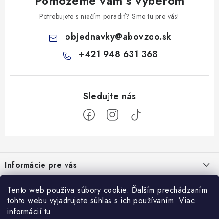
Pomôžeme vám s výberom
Potrebujete s niečím poradiť? Sme tu pre vás!
objednavky
@
abovzoo.sk
+421 948 631 368
Z
á
Informácie pre vás
p
ä
Všeobecné obchodné podmienky
Prijímame online platby
Tento web používa súbory cookie. Ďalším prechádzaním
t
tohto webu vyjadrujete súhlas s ich používaním. Viac
Podmienky ochrany osobných údajov
i
informácií
tu
.
Blog