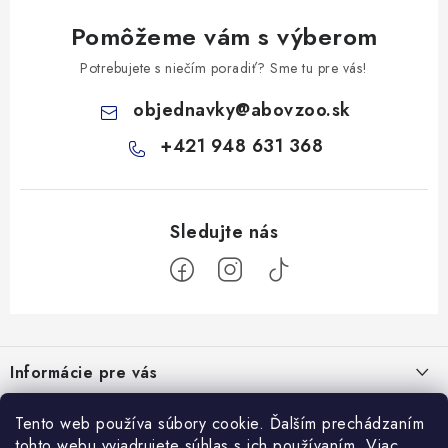
Pomôžeme vám s výberom
Potrebujete s niečím poradiť? Sme tu pre vás!
objednavky
@
abovzoo.sk
+421 948 631 368
Z
á
Informácie pre vás
p
ä
Všeobecné obchodné podmienky
Prijímame online platby
Tento web používa súbory cookie. Ďalším prechádzaním
t
tohto webu vyjadrujete súhlas s ich používaním. Viac