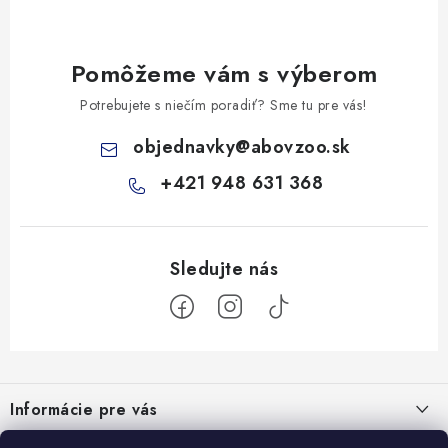
Pomôžeme vám s výberom
Potrebujete s niečím poradiť? Sme tu pre vás!
objednavky
@
abovzoo.sk
+421 948 631 368
Z
á
Informácie pre vás
p
ä
Všeobecné obchodné podmienky