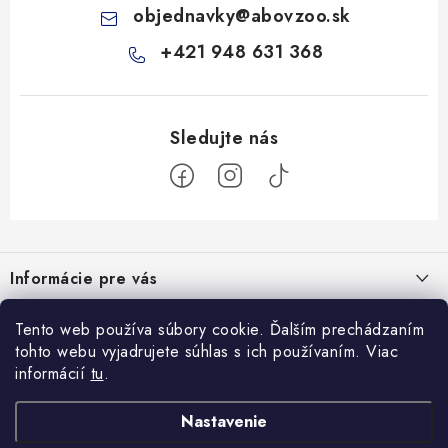
objednavky
@
abovzoo.sk
+421 948 631 368
Z
á
Informácie pre vás
p
ä
Všeobecné obchodné podmienky
Prijímame online platby
Tento web používa súbory cookie. Ďalším prechádzaním
t
tohto webu vyjadrujete súhlas s ich používaním. Viac
Podmienky ochrany osobných údajov
i
informácií
tu
.
Blog
e
Reklamačný poriadok
Veterinárne diéty: sprievodca výberom správneho terapeutického
Nastavenie
Facebook
Ako nakupovať
krmiva