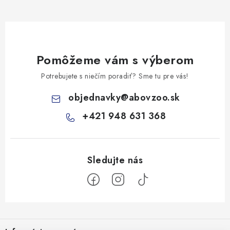
Pomôžeme vám s výberom
Potrebujete s niečím poradiť? Sme tu pre vás!
objednavky
@
abovzoo.sk
+421 948 631 368
Z
á