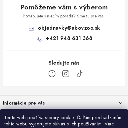
Pomôžeme vám s výberom
Potrebujete s niečím poradiť? Sme tu pre vás!
objednavky
@
abovzoo.sk
+421 948 631 368
Z
á
Informácie pre vás
p
ä
Všeobecné obchodné podmienky
Prijímame online platby
Tento web používa súbory cookie. Ďalším prechádzaním
t
tohto webu vyjadrujete súhlas s ich používaním. Viac
Podmienky ochrany osobných údajov