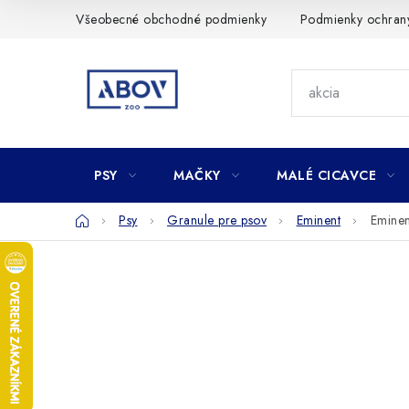
Prejsť
Všeobecné obchodné podmienky
Podmienky ochran
na
obsah
PSY
MAČKY
MALÉ CICAVCE
Domov
Psy
Granule pre psov
Eminent
Eminen