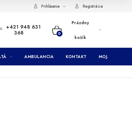
Doprava
Subory Cookies
Vernostný program AbovZoo
Prihlásenie
Registrácia
Prázdny
+421 948 631
368
NÁKUPNÝ
košík
KOŠÍK
ATÁ
AMBULANCIA
KONTAKT
MOJA OBJEDNÁ