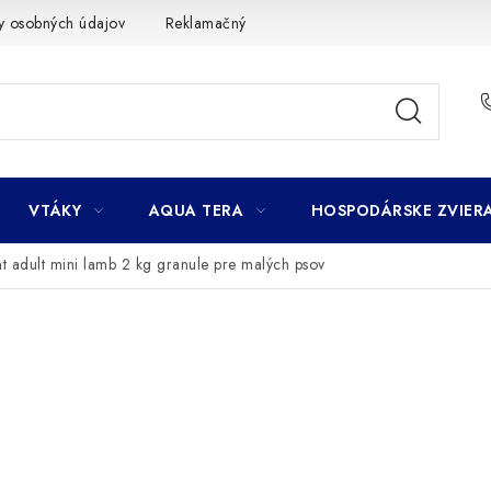
y osobných údajov
Reklamačný poriadok
Ako nakupovať
VTÁKY
AQUA TERA
HOSPODÁRSKE ZVIER
t adult mini lamb 2 kg granule pre malých psov