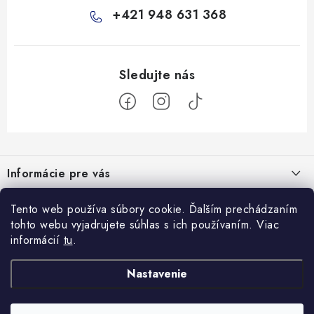
+421 948 631 368
Z
á
Informácie pre vás
p
ä
Všeobecné obchodné podmienky
Prijímame online platby
Tento web používa súbory cookie. Ďalším prechádzaním
t
tohto webu vyjadrujete súhlas s ich používaním. Viac
Podmienky ochrany osobných údajov
i
informácií
tu
.
Blog
e
Reklamačný poriadok
Veterinárne diéty: sprievodca výberom správneho terapeutického
Nastavenie
Facebook
Ako nakupovať
krmiva
8.10.2025
Doprava