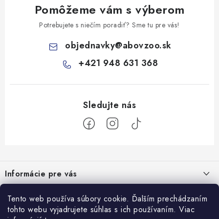
Pomôžeme vám s výberom
Potrebujete s niečím poradiť? Sme tu pre vás!
objednavky
@
abovzoo.sk
+421 948 631 368
Z
á
Informácie pre vás
p
ä
Všeobecné obchodné podmienky
Prijímame online platby
Tento web používa súbory cookie. Ďalším prechádzaním
t
tohto webu vyjadrujete súhlas s ich používaním. Viac
Podmienky ochrany osobných údajov