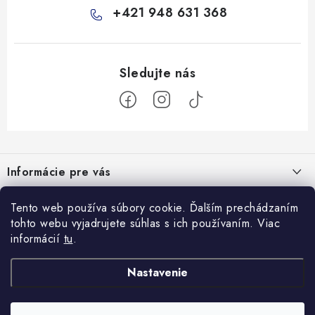
+421 948 631 368
Z
á
Informácie pre vás
p
ä
Všeobecné obchodné podmienky
Prijímame online platby
Tento web používa súbory cookie. Ďalším prechádzaním
t
tohto webu vyjadrujete súhlas s ich používaním. Viac
Podmienky ochrany osobných údajov
i
informácií
tu
.
Blog
e
Reklamačný poriadok
Veterinárne diéty: sprievodca výberom správneho terapeutického
Nastavenie
Facebook
Ako nakupovať
krmiva
8.10.2025
Doprava