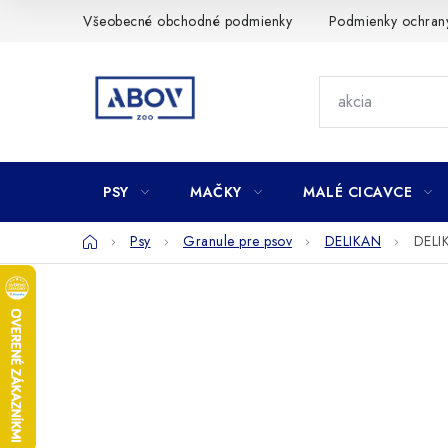
Prejsť
Všeobecné obchodné podmienky
Podmienky ochran
na
obsah
PSY
MAČKY
MALÉ CICAVCE
Domov
Psy
Granule pre psov
DELIKAN
DELI