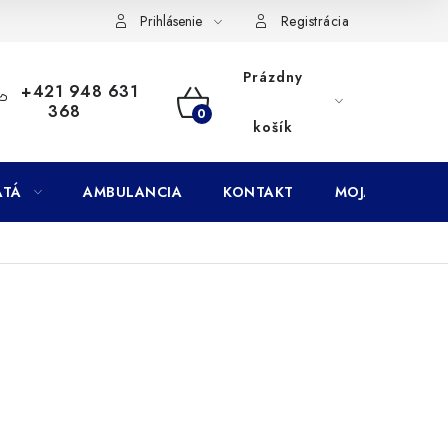
Doprava
Subory Cookies
Vernostný program AbovZoo
Prihlásenie
Registrácia
Prázdny
+421 948 631
368
NÁKUPNÝ
košík
KOŠÍK
ATÁ
AMBULANCIA
KONTAKT
MOJA OBJEDNÁ