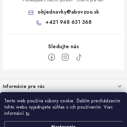
objednavky
@
abovzoo.sk
+421 948 631 368
Z
á
Informácie pre vás
p
ä
Všeobecné obchodné podmienky
Prijímame online platby
Tento web používa súbory cookie. Ďalším prechádzaním
t
tohto webu vyjadrujete súhlas s ich používaním. Viac
Podmienky ochrany osobných údajov
i
informácií
tu
.
Blog
e
Reklamačný poriadok
Veterinárne diéty: sprievodca výberom správneho terapeutického
Nastavenie