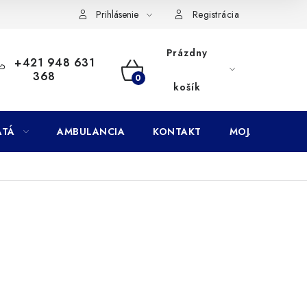
Doprava
Subory Cookies
Vernostný program AbovZoo
Prihlásenie
Registrácia
Prázdny
+421 948 631
368
NÁKUPNÝ
košík
KOŠÍK
ATÁ
AMBULANCIA
KONTAKT
MOJA OBJEDNÁ