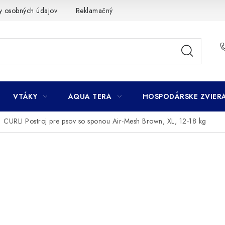
y osobných údajov
Reklamačný poriadok
Ako nakupovať
VTÁKY
AQUA TERA
HOSPODÁRSKE ZVIER
CURLI Postroj pre psov so sponou Air-Mesh Brown, XL, 12-18 kg