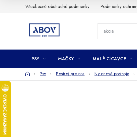
Prejsť
Všeobecné obchodné podmienky
Podmienky ochran
na
obsah
PSY
MAČKY
MALÉ CICAVCE
Domov
Psy
Postroj pre psa
Nylonové postroje