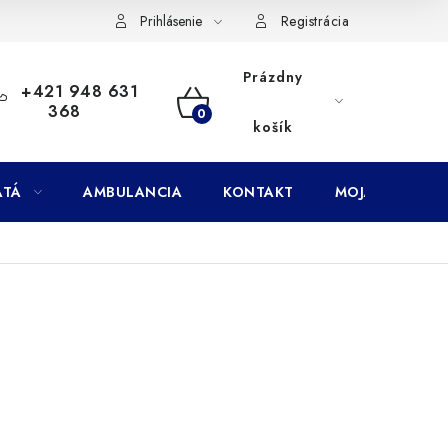
Doprava
Subory Cookies
Vernostný program AbovZoo
Prihlásenie
Registrácia
Prázdny
+421 948 631
368
NÁKUPNÝ
košík
KOŠÍK
ATÁ
AMBULANCIA
KONTAKT
MOJA OBJEDNÁ