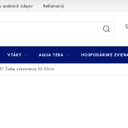
y osobných údajov
Reklamačný poriadok
Ako nakupovať
VTÁKY
AQUA TERA
HOSPODÁRSKE ZVIER
T Šatka uväzovacia 30-35cm