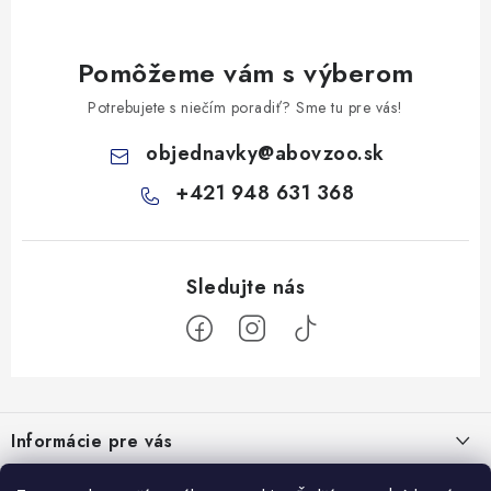
Pomôžeme vám s výberom
Potrebujete s niečím poradiť? Sme tu pre vás!
objednavky
@
abovzoo.sk
+421 948 631 368
Z
á
Informácie pre vás
p
ä
Všeobecné obchodné podmienky