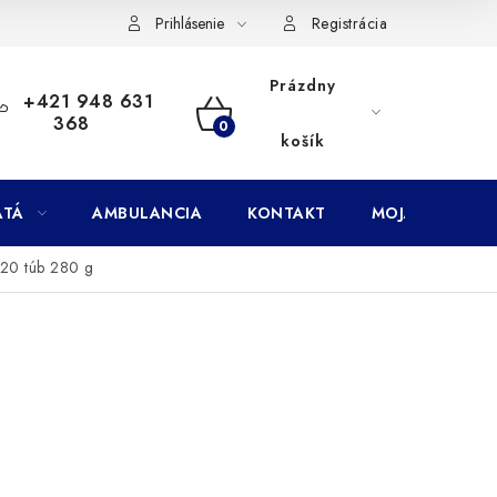
Doprava
Subory Cookies
Vernostný program AbovZoo
Prihlásenie
Registrácia
Prázdny
+421 948 631
368
NÁKUPNÝ
košík
KOŠÍK
ATÁ
AMBULANCIA
KONTAKT
MOJA OBJEDNÁ
 20 túb 280 g