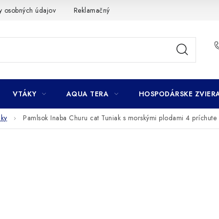
y osobných údajov
Reklamačný poriadok
Ako nakupovať
VTÁKY
AQUA TERA
HOSPODÁRSKE ZVIER
čky
Pamlsok Inaba Churu cat Tuniak s morskými plodami 4 príchute