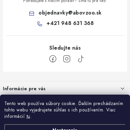
Potrebujete s niečím poradiť? Sme tu pre vás!
objednavky
@
abovzoo.sk
+421 948 631 368
Z
á
Informácie pre vás
p
ä
Všeobecné obchodné podmienky
Tento web používa súbory cookie. Ďalším prechádzaním
Prijímame online platby
t
tohto webu vyjadrujete súhlas s ich používaním. Viac
Podmienky ochrany osobných údajov
i
informácií
tu
.
Blog
e
Reklamačný poriadok
Veterinárne diéty: sprievodca výberom správneho terapeutického