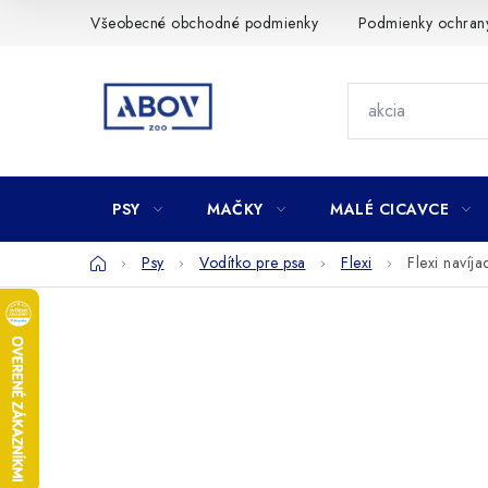
Prejsť
Všeobecné obchodné podmienky
Podmienky ochran
na
obsah
PSY
MAČKY
MALÉ CICAVCE
Domov
Psy
Vodítko pre psa
Flexi
Flexi navíj