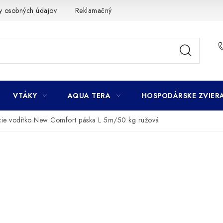
y osobných údajov
Reklamačný poriadok
Ako nakupovať
VTÁKY
AQUA TERA
HOSPODÁRSKE ZVIER
acie vodítko New Comfort páska L 5m/50 kg ružová