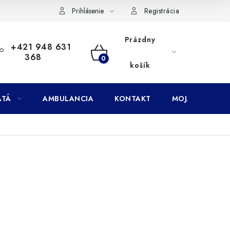
Doprava
Subory Cookies
Vernostný program AbovZoo
Prihlásenie
Registrácia
Prázdny
+421 948 631
368
NÁKUPNÝ
košík
KOŠÍK
ATÁ
AMBULANCIA
KONTAKT
MOJA OBJEDNÁ